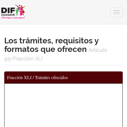
Togg
navig
Los trámites, requisitos y
formatos que ofrecen
Artículo
95/Fracción XLI
Fracción XLI / Trámites ofrecidos